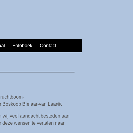
aal
Fotoboek
Contact
vruchtboom-
e Boskoop Bielaar-van Laar®.
en wij veel aandacht besteden aan
 deze wensen te vertalen naar